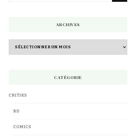
quelque
chose
ARCHIVES
?
Archives
CATÉGORIE
CRITIKS
BD
COMICS