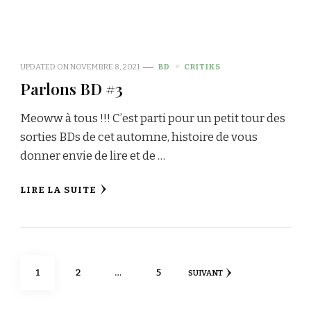
UPDATED ON
NOVEMBRE 8, 2021
BD
CRITIKS
Parlons BD #3
Meoww à tous !!! C’est parti pour un petit tour des
sorties BDs de cet automne, histoire de vous
donner envie de lire et de …
LIRE LA SUITE
Navigation
PAGE
PAGE
PAGE
1
2
…
5
SUIVANT
des