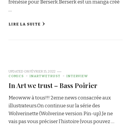
frénésie pour Berserk.Berserk est un manga créé
…
LIRE LA SUITE
UPDATED ON
FÉVRIER 15, 2022
COMICS
INARTWETRUST
INTERVIEW
In Art we trust – Bass Poirier
Meowww à tous!!! 2eme news consacrée aux
illustrateurs.On continue sur la série des
Wolverinette (Wolverine version Pin-up).Je ne
vais pas vous préciser l’histoire (vous pouvez …