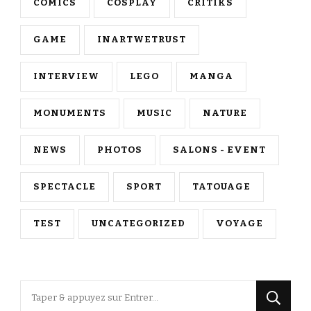
COMICS
COSPLAY
CRITIKS
GAME
INARTWETRUST
INTERVIEW
LEGO
MANGA
MONUMENTS
MUSIC
NATURE
NEWS
PHOTOS
SALONS - EVENT
SPECTACLE
SPORT
TATOUAGE
TEST
UNCATEGORIZED
VOYAGE
Vous
recherchiez