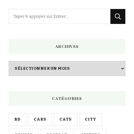
articles
Vous
recherchiez
quelque
chose
ARCHIVES
?
Archives
CATÉGORIES
BD
CARS
CATS
CITY