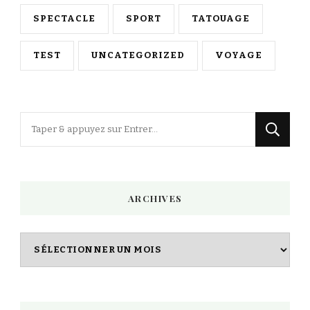
SPECTACLE
SPORT
TATOUAGE
TEST
UNCATEGORIZED
VOYAGE
Vous
recherchiez
quelque
chose
ARCHIVES
?
Archives