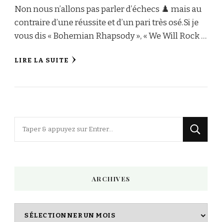
Non nous n’allons pas parler d’échecs ♟️ mais au
contraire d’une réussite et d’un pari très osé.Si je
vous dis « Bohemian Rhapsody », « We Will Rock …
LIRE LA SUITE
Vous
recherchiez
quelque
chose
ARCHIVES
?
Archives