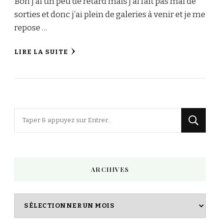
Bon j’ai un peu de retard mais j’ai fait pas mal de
sorties et donc j’ai plein de galeries à venir et je me
repose …
LIRE LA SUITE
Vous
recherchiez
quelque
chose
ARCHIVES
?
Archives