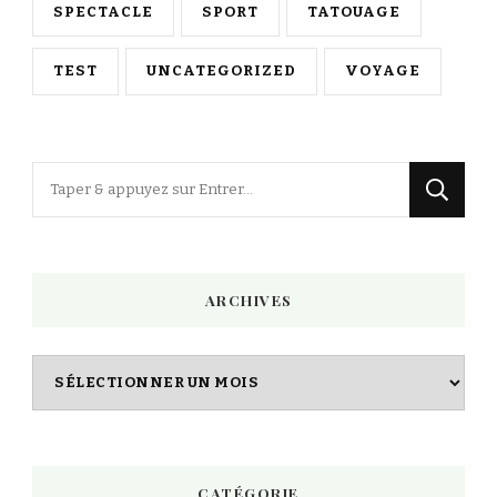
SPECTACLE
SPORT
TATOUAGE
TEST
UNCATEGORIZED
VOYAGE
Vous
recherchiez
quelque
chose
ARCHIVES
?
Archives
CATÉGORIE