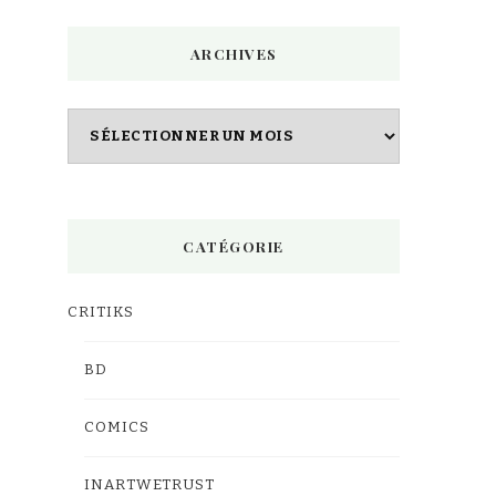
chose
ARCHIVES
?
Archives
CATÉGORIE
CRITIKS
BD
COMICS
INARTWETRUST