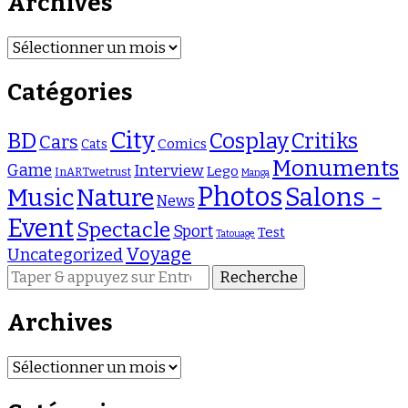
Archives
chose
?
Archives
Catégories
City
BD
Cosplay
Critiks
Cars
Comics
Cats
Monuments
Game
Interview
Lego
InARTwetrust
Manga
Photos
Salons -
Music
Nature
News
Event
Spectacle
Sport
Test
Tatouage
Voyage
Uncategorized
Vous
recherchiez
quelque
Archives
chose
?
Archives