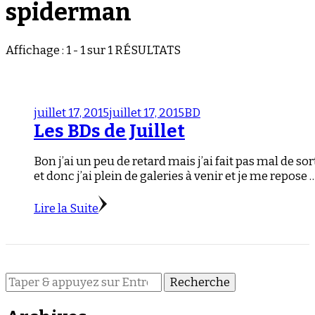
spiderman
Affichage : 1 - 1 sur 1 RÉSULTATS
juillet 17, 2015
juillet 17, 2015
BD
Les BDs de Juillet
Bon j’ai un peu de retard mais j’ai fait pas mal de sor
et donc j’ai plein de galeries à venir et je me repose 
Lire la Suite
Vous
recherchiez
quelque