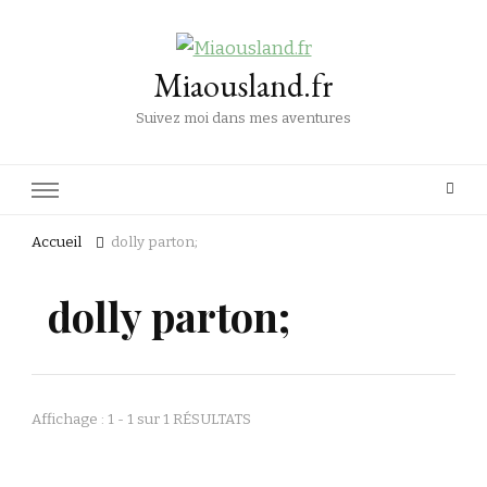
Miaousland.fr
Suivez moi dans mes aventures
Accueil
dolly parton;
dolly parton;
Affichage : 1 - 1 sur 1 RÉSULTATS