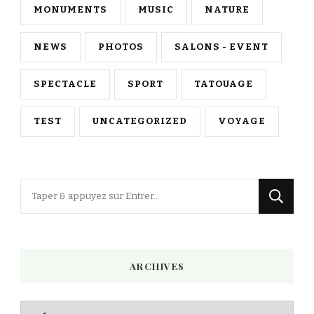
MONUMENTS
MUSIC
NATURE
NEWS
PHOTOS
SALONS - EVENT
SPECTACLE
SPORT
TATOUAGE
TEST
UNCATEGORIZED
VOYAGE
Vous
recherchiez
quelque
chose
ARCHIVES
?
Archives