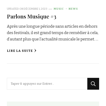
UPDATED ON
DÉCEMBRE 1, 2023
MUSIC
NEWS
Parlons Musique #3
Après une longue période sans articles en dehors
des festivals, il est grand temps de remédier à cela,
d’autant plus que l’actualité musicale le permet. …
LIRE LA SUITE
Vous
recherchiez
quelque
chose